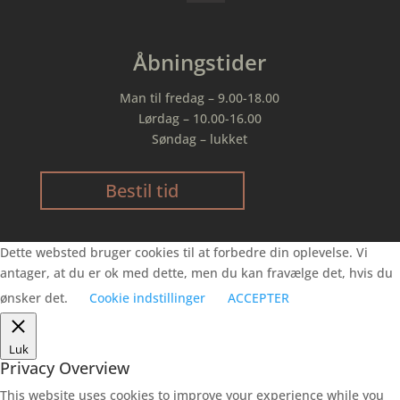
Åbningstider
Man til fredag – 9.00-18.00
Lørdag – 10.00-16.00
Søndag – lukket
Bestil tid
Dette websted bruger cookies til at forbedre din oplevelse. Vi
antager, at du er ok med dette, men du kan fravælge det, hvis du
ønsker det.
Cookie indstillinger
ACCEPTER
Luk
Privacy Overview
This website uses cookies to improve your experience while you