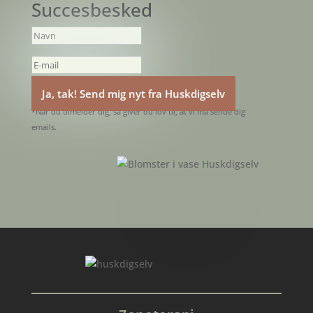
Succesbesked
Ja, tak! Send mig nyt fra Huskdigselv
*Når du tilmelder dig, så giver du lov til, at vi må sende dig
emails.