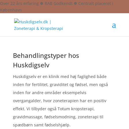
Over 22 års erfaring ✽ RAB Godkendt ✽ Centralt placeret i
København
Behandlingstyper hos
Huskdigselv
Huskdigselv er en klinik med høj faglighed både
inden for fertilitet, graviditet og fødsel, men også
inden for andre områder eksempelvis
overgangalder, hvor zoneterapien har en positiv
effekt. Vi tilbyder også Totum kropsterapi,
gravidmassage, fødselsmodning, zoneterapi til
spædbørn samt fødselshjælp.