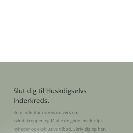
Slut dig til Huskdigselvs
inderkreds.
Kom indenfor i vores univers om
kvindekroppen og få alle de gode insidertips,
nyheder og eksklusive tilbud. Skriv dig op her.