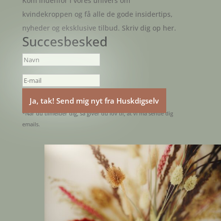
Kom indenfor i vores univers om
kvindekroppen og få alle de gode insidertips,
nyheder og eksklusive tilbud. Skriv dig op her.
Succesbesked
Ja, tak! Send mig nyt fra Huskdigselv
*Når du tilmelder dig, så giver du lov til, at vi må sende dig
emails.