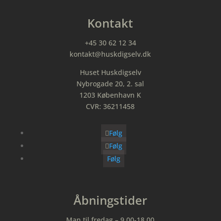
Kontakt
+45 30 62 12 34
kontakt@huskdigselv.dk
Huset Huskdigselv
Nybrogade 20, 2. sal
1203 København K
CVR: 36211458
Følg
Følg
Følg
Åbningstider
Man til fredag – 9.00-18.00