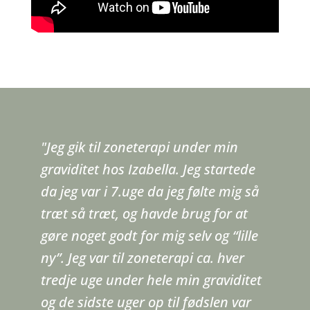
"Jeg gik til zoneterapi under min
graviditet hos Izabella. Jeg startede
da jeg var i 7.uge da jeg følte mig så
træt så træt, og havde brug for at
gøre noget godt for mig selv og “lille
ny”. Jeg var til zoneterapi ca. hver
tredje uge under hele min graviditet
og de sidste uger op til fødslen var