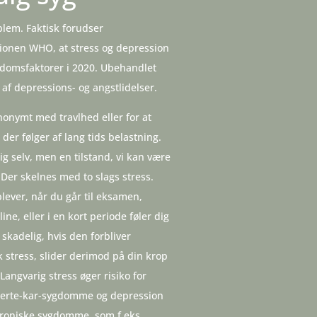
oblem. Faktisk forudser
onen WHO, at stress og depression
sygdomsfaktorer i 2020. Ubehandlet
n af depressions- og angstlidelser.
nonymt med travlhed eller for at
 der følger af lang tids belastning.
ig selv, men en tilstand, vi kan være
. Der skelnes med to slags stress.
plever, når du går til eksamen,
e, eller i en kort periode føler dig
 skadelig, hvis den forbliver
k stress, slider derimod på din krop
angvarig stress øger risiko for
jerte-kar-sygdomme og depression
kroniske sygdomme, som f.eks.