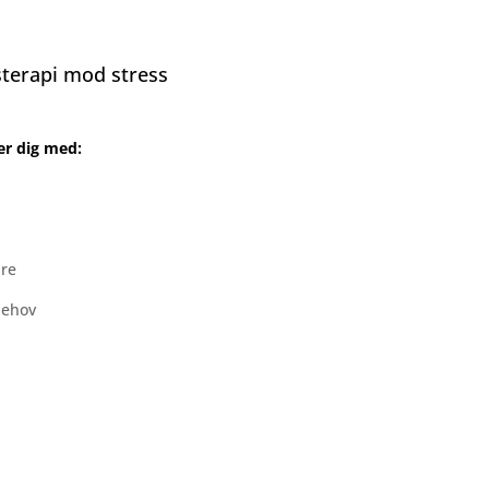
terapi mod stress
er dig med:
dre
behov