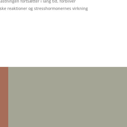
astningen fortsætter i lang tid, forbliver
giske reaktioner og stresshormonernes virkning