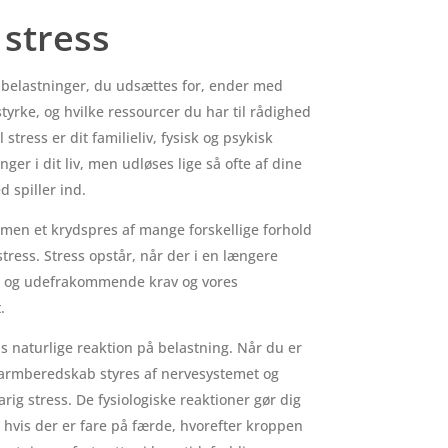
 stress
 belastninger, du udsættes for, ender med
tyrke, og hvilke ressourcer du har til rådighed
 stress er dit familieliv, fysisk og psykisk
er i dit liv, men udløses lige så ofte af dine
 spiller ind.
, men et krydspres af mange forskellige forhold
stress. Stress opstår, når der i en længere
e og udefrakommende krav og vores
.
s naturlige reaktion på belastning. Når du er
larmberedskab styres af nervesystemet og
rig stress. De fysiologiske reaktioner gør dig
s, hvis der er fare på færde, hvorefter kroppen