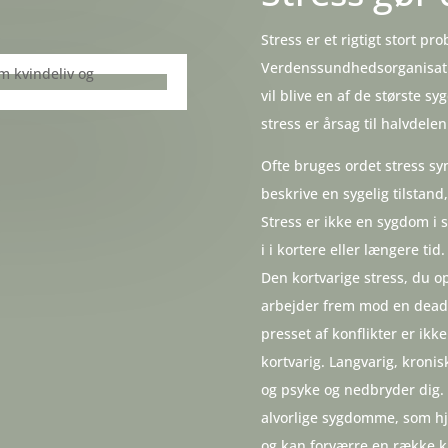
Stress er et rigtigt stort pr
Verdenssundhedsorganisati
vil blive en af de største 
stress er årsag til halvdele
Ofte bruges ordet stress sy
beskrive en sygelig tilstand,
Stress er ikke en sygdom i s
i i kortere eller længere tid
Den kortvarige stress, du o
arbejder frem mod en deadlin
presset af konflikter er ikke
kortvarig. Langvarig, kronis
og psyke og nedbryder dig. L
alvorlige sygdomme, som h
og kan forværre en række 