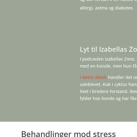
allergi, astma og diabetes.
Lyt til Izabellas Z
I podcasten Izabellas Zone, 
med en kvinde, men hun få
I dette afsnit
handler det o
udeblevet. Kuk i cyklus han
livet i bredere forstand. I
fylder hos hende og har få
Behandlinger mod stress