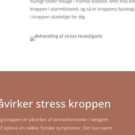
hurtigt falder tilbage i normal tilstand. Men hvis bel
kroppen i alarmtilstand, og så er kroppens fysiolo
i kroppen skadelige for dig.
åvirker stress kroppen
og kroppen er påvirket af stresshormoner i længere
 af opleve en række fysiske symptomer. Det kan være