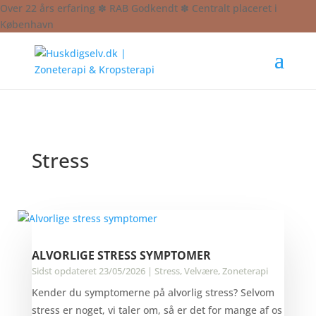
Over 22 års erfaring ✽ RAB Godkendt ✽ Centralt placeret i
København
Stress
ALVORLIGE STRESS SYMPTOMER
Sidst opdateret 23/05/2026
|
Stress
,
Velvære
,
Zoneterapi
Kender du symptomerne på alvorlig stress? Selvom
stress er noget, vi taler om, så er det for mange af os