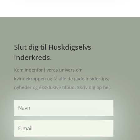
Slut dig til Huskdigselvs
inderkreds.
Kom indenfor i vores univers om
kvindekroppen og få alle de gode insidertips,
nyheder og eksklusive tilbud. Skriv dig op her.