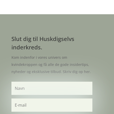
Slut dig til Huskdigselvs
inderkreds.
Kom indenfor i vores univers om
kvindekroppen og få alle de gode insidertips,
nyheder og eksklusive tilbud. Skriv dig op her.