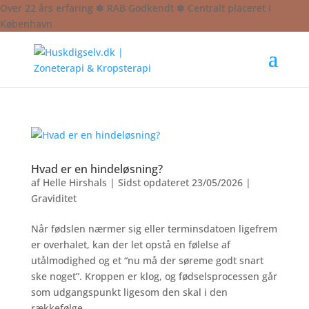
Over 22 års erfaring ✽ RAB Godkendt ✽ Centralt placeret i
København
Hvad er en hindeløsning?
af
Helle Hirshals
|
Sidst opdateret 23/05/2026
|
Graviditet
Når fødslen nærmer sig eller terminsdatoen ligefrem
er overhalet, kan der let opstå en følelse af
utålmodighed og et “nu må der søreme godt snart
ske noget”. Kroppen er klog, og fødselsprocessen går
som udgangspunkt ligesom den skal i den
rækkefølge,...